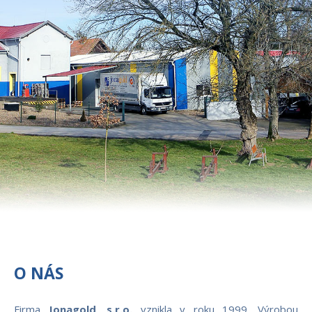
O NÁS
Firma
Jonagold, s.r.o.
vznikla v roku 1999. Výrobou