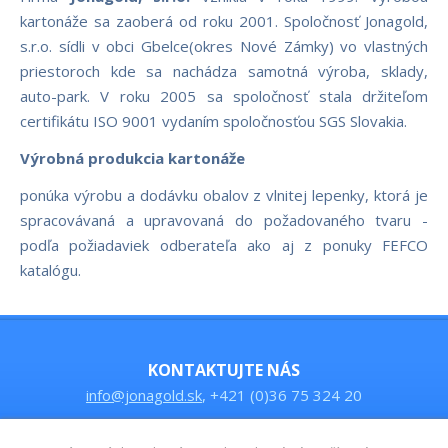
kartonáže sa zaoberá od roku 2001. Spoločnosť Jonagold,
s.r.o. sídli v obci Gbelce(okres Nové Zámky) vo vlastných
priestoroch kde sa nachádza samotná výroba, sklady,
auto-park. V roku 2005 sa spoločnosť stala držiteľom
certifikátu ISO 9001 vydaním spoločnosťou SGS Slovakia.
Výrobná produkcia kartonáže
ponúka výrobu a dodávku obalov z vlnitej lepenky, ktorá je
spracovávaná a upravovaná do požadovaného tvaru -
podľa požiadaviek odberateľa ako aj z ponuky FEFCO
katalógu.
KONTAKTUJTE NÁS
info@jonagold.sk
, +421 (0)36 75 324 20