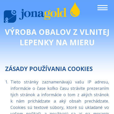
VÝROBA OBALOV Z VLNITEJ
LEPENKY NA MIERU
ZÁSADY POUŽÍVANIA COOKIES
Tieto stránky zaznamenávajú vašu IP adresu,
informácie o čase koľko času strávite prezeraním
tých stránok a informácie o tom z akých stránok
k nám prichádzate a aký obsah prechádzate.
Cookies sú textové súbory, ktoré sú ukladané vo
vašom počítači a používajú sa aj na meranie