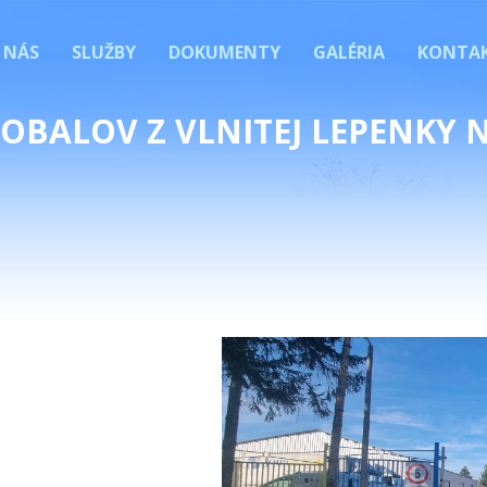
 NÁS
SLUŽBY
DOKUMENTY
GALÉRIA
KONTA
OBALOV Z VLNITEJ LEPENKY 
ta 634/12