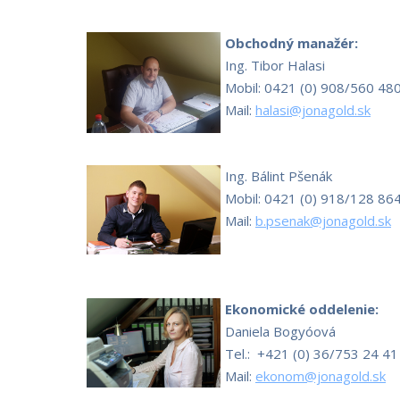
Obchodný manažér:
Ing. Tibor Halasi
Mobil: 0421 (0) 908/560 48
Mail:
h
alasi@jonagold.sk
Ing. Bálint Pšenák
Mobil: 0421 (0) 918/128 86
Mail:
b.psenak@jonagold.sk
Ekonomické oddelenie:
Daniela Bogyóová
Tel.: +421 (0) 36/753 24 
Mail:
ekonom@jonagold.sk