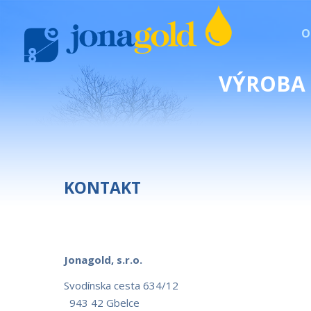
O
VÝROBA 
KONTAKT
Jo
n
agold
, s
.r.o.
Svodínska ces
943 42 Gbelce