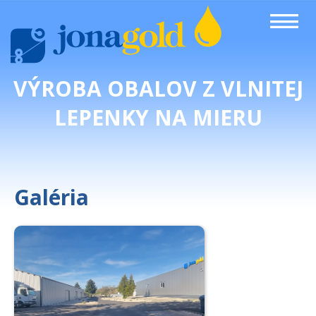
VÝROBA OBALOV Z VLNITEJ
LEPENKY NA MIERU
Galéria